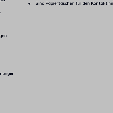
der
●
Sind Papiertaschen für den Kontakt mi
t
agen
hnungen