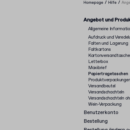
/
/
Homepage
Hilfe
Ange
Angebot und Produ
Allgemeine Informati
Aufdruck und Veredel
Falten und Lagerung
Faltkartons
Kartonversandtasche
Letterbox
Maxibrief
Papiertragetaschen
Produktverpackunge
Versandbeutel
Versandschachteln
Versandschachteln o
Wein-Verpackung
Benutzerkonto
Bestellung