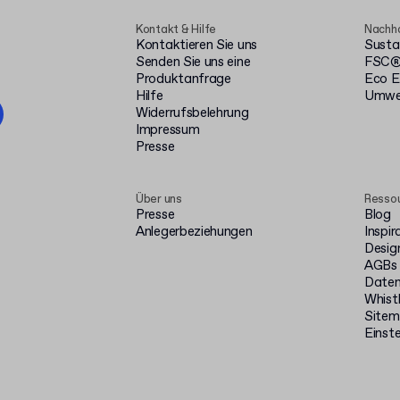
Kontakt & Hilfe
Nachha
Kontaktieren Sie uns
Susta
Senden Sie uns eine
FSC® 
Produktanfrage
Eco E
Hilfe
Umwel
Widerrufsbelehrung
Impressum
Presse
Über uns
Resso
Presse
Blog
Anlegerbeziehungen
Inspir
Desig
AGBs
Daten
Whist
Site
Einste