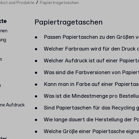
/
bot und Produkte
Papiertragetaschen
Papiertragetaschen
kte
onen
●
Passen Papiertaschen zu den Größen 
ung
●
Welcher Farbraum wird für den Druck 
n
●
Welcher Aufdruck ist auf einer Papier
●
Was sind die Farbversionen von Papie
●
Kann man in Farbe auf einer Papiertas
n
●
Was ist die Mindestmenge pro Bestellu
hne Aufdruck
●
Sind Papiertaschen für das Recycling 
●
Wie lange dauert die Herstellung der P
●
Welche Größe einer Papiertasche eignet