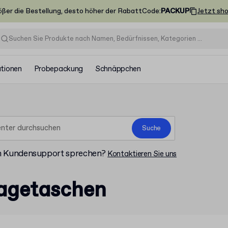
ößer die Bestellung, desto höher der Rabatt
Code
:
PACKUP
Jetzt sh
ationen
Probepackung
Schnäppchen
Suche
m Kundensupport sprechen?
Kontaktieren Sie uns
ragetaschen