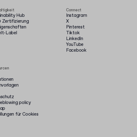
ltigkeit
Connect
inability Hub
Instagram
Zertifizierung
X
igenschaften
Pinterest
t-Label
Tiktok
LinkedIn
YouTube
Facebook
urcen
ationen
nvorlagen
schutz
leblowing policy
map
llungen für Cookies