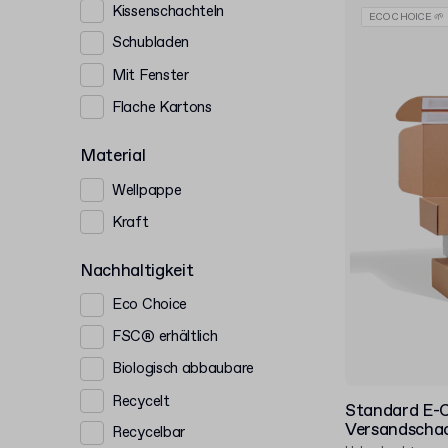
Kissenschachteln
ECO CHOICE 🌱
Schubladen
Mit Fenster
Flache Kartons
Material
Wellpappe
Kraft
Nachhaltigkeit
Eco Choice
FSC® erhältlich
Biologisch abbaubare
Recycelt
Standard E-
Versandschac
Recycelbar