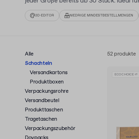
jeder Größe bereits ab 30 Stück. Ideal
die eine passgenaue und professionelle
Versand und Präsentation suchen.
3D-EDITOR
NIEDRIGE MINDESTBESTELLMENGEN
Alle
52 produkte
Schachteln
Versandkartons
ECO CHOICE 🌱
Produktboxen
Verpackungsrohre
Versandbeutel
Produkttaschen
Tragetaschen
Verpackungszubehör
Doypacks