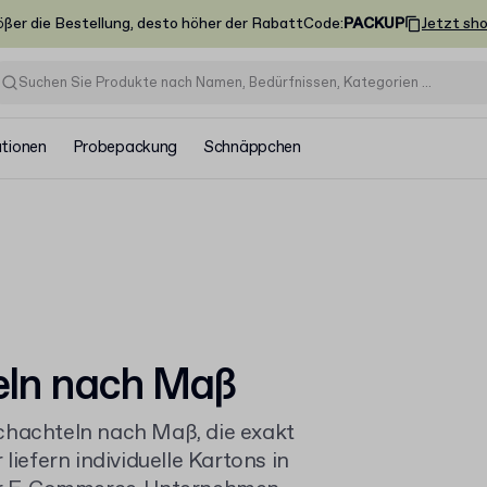
ößer die Bestellung, desto höher der Rabatt
Code
:
PACKUP
Jetzt sh
ationen
Probepackung
Schnäppchen
eln nach Maß
chachteln nach Maß, die exakt
liefern individuelle Kartons in