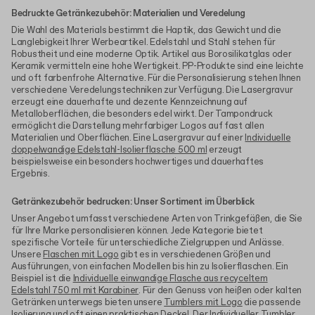
Bedruckte Getränkezubehör: Materialien und Veredelung
Die Wahl des Materials bestimmt die Haptik, das Gewicht und die
Langlebigkeit Ihrer Werbeartikel. Edelstahl und Stahl stehen für
Robustheit und eine moderne Optik. Artikel aus Borosilikatglas oder
Keramik vermitteln eine hohe Wertigkeit. PP-Produkte sind eine leichte
und oft farbenfrohe Alternative. Für die Personalisierung stehen Ihnen
verschiedene Veredelungstechniken zur Verfügung. Die Lasergravur
erzeugt eine dauerhafte und dezente Kennzeichnung auf
Metalloberflächen, die besonders edel wirkt. Der Tampondruck
ermöglicht die Darstellung mehrfarbiger Logos auf fast allen
Materialien und Oberflächen. Eine Lasergravur auf einer
Individuelle
doppelwandige Edelstahl-Isolierflasche 500 ml
erzeugt
beispielsweise ein besonders hochwertiges und dauerhaftes
Ergebnis.
Getränkezubehör bedrucken: Unser Sortiment im Überblick
Unser Angebot umfasst verschiedene Arten von Trinkgefäßen, die Sie
für Ihre Marke personalisieren können. Jede Kategorie bietet
spezifische Vorteile für unterschiedliche Zielgruppen und Anlässe.
Unsere
Flaschen mit Logo
gibt es in verschiedenen Größen und
Ausführungen, von einfachen Modellen bis hin zu Isolierflaschen. Ein
Beispiel ist die
Individuelle einwandige Flasche aus recyceltem
Edelstahl 750 ml mit Karabiner
. Für den Genuss von heißen oder kalten
Getränken unterwegs bieten unsere
Tumblers mit Logo
die passende
Isolierung und oft einen praktischen Deckel. Der
Individueller Tumbler