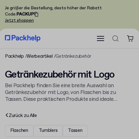
Je größer die Bestellung, desto höher der Rabatt
Code
:
PACKUP
Jetzt shoppen
Packhelp
Werbeartikel
Getränkezubehör
Getränkezubehör mit Logo
Bei Packhelp finden Sie eine breite Auswahl an
Getränkezubehör mit Logo, von Flaschen bis zu
Tassen. Diese praktischen Produkte sind ideale
Werbemittel für Ihr Unternehmen. Entdecken Sie
unser gesamtes Sortiment an
Werbeartikel mit Logo
Zurück zu
Alle
und stärken Sie Ihre Markenpräsenz bei jeder
Gelegenheit.
Flaschen
Tumblers
Tassen