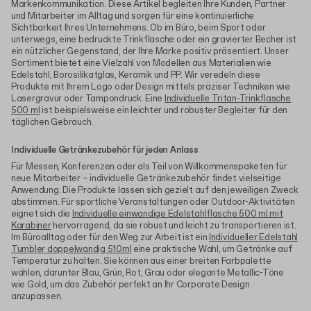
Markenkommunikation. Diese Artikel begleiten Ihre Kunden, Partner
und Mitarbeiter im Alltag und sorgen für eine kontinuierliche
Sichtbarkeit Ihres Unternehmens. Ob im Büro, beim Sport oder
unterwegs, eine bedruckte Trinkflasche oder ein gravierter Becher ist
ein nützlicher Gegenstand, der Ihre Marke positiv präsentiert. Unser
Sortiment bietet eine Vielzahl von Modellen aus Materialien wie
Edelstahl, Borosilikatglas, Keramik und PP. Wir veredeln diese
Produkte mit Ihrem Logo oder Design mittels präziser Techniken wie
Lasergravur oder Tampondruck. Eine
Individuelle Tritan-Trinkflasche
500 ml
ist beispielsweise ein leichter und robuster Begleiter für den
täglichen Gebrauch.
Individuelle Getränkezubehör für jeden Anlass
Für Messen, Konferenzen oder als Teil von Willkommenspaketen für
neue Mitarbeiter – individuelle Getränkezubehör findet vielseitige
Anwendung. Die Produkte lassen sich gezielt auf den jeweiligen Zweck
abstimmen. Für sportliche Veranstaltungen oder Outdoor-Aktivitäten
eignet sich die
Individuelle einwandige Edelstahlflasche 500 ml mit
Karabiner
hervorragend, da sie robust und leicht zu transportieren ist.
Im Büroalltag oder für den Weg zur Arbeit ist ein
Individueller Edelstahl
Tumbler doppelwandig 510ml
eine praktische Wahl, um Getränke auf
Temperatur zu halten. Sie können aus einer breiten Farbpalette
wählen, darunter Blau, Grün, Rot, Grau oder elegante Metallic-Töne
wie Gold, um das Zubehör perfekt an Ihr Corporate Design
anzupassen.