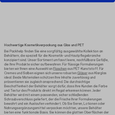
Hochwertige Kosmetikverpackung aus Glas und PET
Bei Packhelp finden Sie eine sorgfältig ausgewählte Kollektion an
Behältern, die speziell für die Kosmetik- und Hautpflegebranche
konzipiert sind. Unser Sortiment umfasst leere, nachfüllbare Gefäße,
die Ihre Produkte sicher aufbewahren. Für flüssige Formulierungen
bieten wir Ihnen eine Auswahl an
Flaschen
aus PET-Kunststoff. Für
Cremes und Salben eignen sich unsere robusten
Gläser
aus Klarglas
ideal. Beide Materialien schützen Ihre Inhalte zuverlässig und
präsentieren sie zugleich ansprechend. Die durchsichtige
Beschaffenheit der Behälter sorgt dafür, dass Ihre Kunden die Farbe
und Textur des Produkts direkt im Regal erkennen können. Jeder
Behälter wird mit einem passenden, sicher schließenden
Schraubverschluss geliefert, der die Frische Ihrer Formulierungen
bewahrt und ein Auslaufen verhindert. Ob Sie Seren, Lotionen oder
Nahrungsergänzungsmittel verpacken möchten, unsere Behälter
bieten eine funktionale Basis. Sie können die glatten Oberflächen der