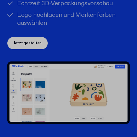
Echtzeit 3D-Verpackungsvorschau
Logo hochladen und Markenfarben
auswählen
Jetzt gestalten