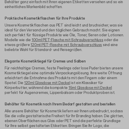
Behälter ganz einfach mit Ihren eigenen Etiketten versehen und so ein
einheitliches Markenbild schaffen.
Praktische Kosmetikflaschen für Ihre Produkte
Unsere Kosmetikflaschen aus PET sind leicht und bruchsicher, was sie
ideal für den Versand und den täglichen Gebrauch macht. Sie eignen
sich perfekt für flüssige Produkte wie Öle, Toner, Seren oder Lotionen.
Modelle wie die
100ml PET-Flasche mit Schraubverschluss
oder die
etwas größere
120ml PET-Flasche mit Schraubverschluss
sind eine
beliebte Wahl für Standard- und Reisegrößen.
Elegante Kosmetiktiegel für Cremes und Salben
Für reichhaltige Cremes, feste Peelings oder lose Puder bieten unsere
Kosmetiktiegel eine optimale Verpackungslösung. Ihre weite Öffnung
erleichtert die Entnahme des Produkts mit den Fingern oder einem
Spatel. Die
120ml Glasdose mit Deckel
ist ein Klassiker für
Körperbutter, während die kompakte
15ml Glasdose mit Deckel
perfekt für Augencremes, Lippenbalsam oder Produktproben ist.
Behälter für Kosmetik nach Ihrem Bedarf gestalten und bestellen
Alle unsere Behälter für Kosmetik liefern wir Ihnen unbedruckt, sodass
Sie die volle gestalterische Freiheit für Ihr Branding haben. Die glatten,
ebenen Oberflächen aus Glas oder PET sind die perfekte Grundlage
für Ihre selbst gestalteten Etiketten. Bringen Sie Ihr Logo, die