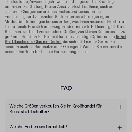
Inhaltsstoffe, Anwendungshinweise und Ihr gesamtes Branding
prominent zur Geltung. Dieser Ansatz erlaubt es Ihnen, auch bei
kleineren Chargen ein professionelles und konsistentes
Erscheinungsbild zu erzielen. Sie können bereits ab geringen
Mindestbestellmengen bei uns ordern, was Ihnen maximale Flexibilität
für saisonale Produkteinführungen oder limitierte Editionen gibt. Das
Sortiment umfasst verschiedene Größen, von kleinen Dosen bis hin zu
größeren Flaschen. Ein Beispiel für eine vielseitige Option ist die
150ml
Shotflasche aus Glas mit Deckel
, die sich nicht nur für Getränke,
sondern auch für Badesalze oder Öle eignet. Wählen Sie einfach die
passenden Behälter für Ihre Formulierungen aus.
FAQ
Welche Größen verkaufen Sie im Großhandel für
Kunststoffbehälter?
Unsere Kunststoffdosen gibt es in verschiedenen Größen:
Welche Farben sind erhältlich?
60ml