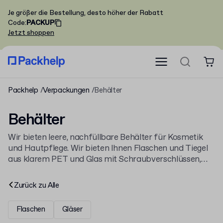
Je größer die Bestellung, desto höher der Rabatt
Code
:
PACKUP
Jetzt shoppen
Packhelp
Verpackungen
Behälter
Behälter
Wir bieten leere, nachfüllbare Behälter für Kosmetik
und Hautpflege. Wir bieten Ihnen Flaschen und Tiegel
aus klarem PET und Glas mit Schraubverschlüssen,
bereit zum Abfüllen und Etikettieren. Ideal als primäre
Kosmetikverpackung für Cremes, Seren, Öle und
Zurück zu
Alle
andere Formulierungen.
Flaschen
Gläser