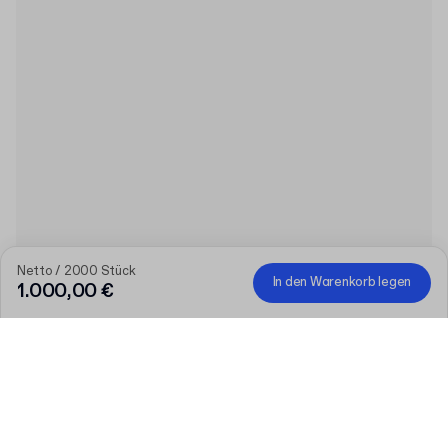
Netto / 2000 Stück
In den Warenkorb legen
1.000,00 €
Produkt
:
300ml PET-Flasche mit Schraubverschluss