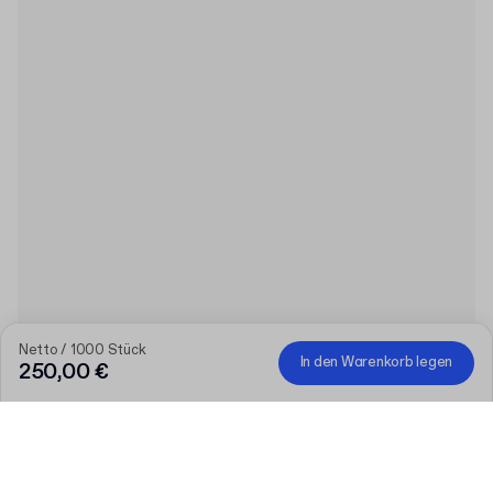
Netto / 1000 Stück
In den Warenkorb legen
250,00 €
Produkt
:
60ml PET-Flasche mit Schraubverschluss