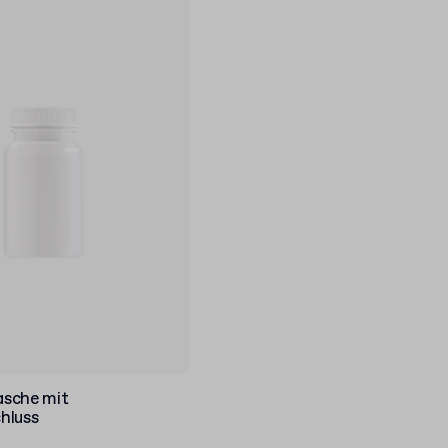
sche mit
hluss