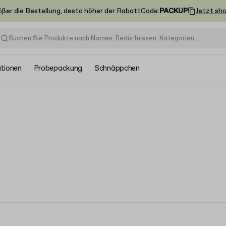
ößer die Bestellung, desto höher der Rabatt
Code
:
PACKUP
Jetzt sh
ationen
Probepackung
Schnäppchen