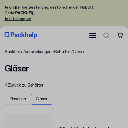
Je größer die Bestellung, desto höher der Rabatt
Code
:
PACKUP
Jetzt shoppen
Packhelp
Verpackungen
Behälter
Gläser
Gläser
Zurück zu
Behälter
Flaschen
Gläser