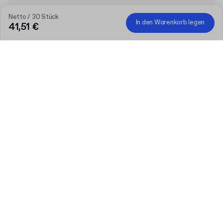
Netto / 30 Stück
In den Warenkorb legen
41,51 €
Produkt
:
50ml Glasdose mit Deckel
Menge
Menge auswählen
Lassen Sie uns reden
Größere Bedürfnisse?
Größe (extern)
Materialfarbe
Mehr
Braun
Transparent