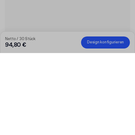
Netto / 30 Stück
Design konfigurieren
94,80 €
Je größer die Bestellung, desto höher der Rabatt
Bestellen Sie ausgewählte personalisierte Produkte und
erhalten Sie 50 € Rabatt ab 300 €, 75 € ab 500 €, 100 € ab
700 € oder 150 € ab 1.000 €. Bedruckte Versandkartons sind
von der Aktion ausgeschlossen.
Code
:
PACKUP
Produkt
:
Bedruckter Papier-Versandbeutel