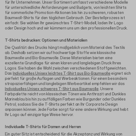
für Ihr Unternehmen. Unser Sortiment umfasst verschiedene Modelle
für unterschiedliche Anforderungen und Budgets, von leichten Shirts
für sommerliche Promotion-Aktionen bis hin zu schweren, robusten
Baumwoll-Shirts für den täglichen Gebrauch. Der Bestellprozess ist
einfach: Sie wählen Ihr gewünschtes T-Shirt-Modell, laden Ihr Logo
oder Design hoch und wir kümmern uns um den professionellen Druck.
T-Shirts bedrucken: Optionen und Materialien
Die Qualität des Drucks hängt maßgeblich vom Material des Textils
ab. Deshalb setzen wir auf hochwertige Stoffe wie klassische
Baumwolle und Bio-Baumwolle. Diese Materialien bieten eine
exzellente Grundlage für einen klaren und langlebigen Druck Ihres
Logos. Sie haben die Wahl zwischen verschiedenen Stoffgewichten.
Das
Individuelles Unisex leichtes T-Shirt aus Bio-Baumwolle
eignet sich
perfekt für große Auflagen und Werbeaktionen. Für einen besonders
strapazierfähigen und langlebigen Werbeartikel empfehlen wir das
Individuelles Unisex schweres T-Shirt aus Baumwolle
. Unsere
Farbpalette reicht von klassischen Tönen wie Anthrazit und Dunkles
Marineblau bis hin zu auffälligen Farben wie Burgunder oder Dunkles
Petrol, sodass Sie die T-Shirts perfekt an Ihr Corporate Design
anpassen können. Jede Farbe sorgt für eine andere Wirkung und hebt
Ihr Logo auf einzigartige Weise hervor.
Individuelle T-Shirts für Damen und Herren
Ein guter Sitz ist entscheidend für die Akzeptanz und Wirkung von