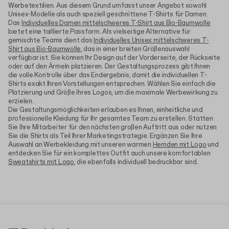
Werbetextilien. Aus diesem Grund umfasst unser Angebot sowohl
Unisex-Modelle als auch speziell geschnittene T-Shirts für Damen.
Das
Individuelles Damen mittelschweres T-Shirt aus Bio-Baumwolle
bietet eine taillierte Passform. Als vielseitige Alternative für
gemischte Teams dient das
Individuelles Unisex mittelschweres T-
Shirt aus Bio-Baumwolle
, das in einer breiten Größenauswahl
verfügbar ist. Sie können Ihr Design auf der Vorderseite, der Rückseite
oder auf den Ärmeln platzieren. Der Gestaltungsprozess gibt Ihnen
die volle Kontrolle über das Endergebnis, damit die individuellen T-
Shirts exakt Ihren Vorstellungen entsprechen. Wählen Sie einfach die
Platzierung und Größe Ihres Logos, um die maximale Werbewirkung zu
erzielen.
Die Gestaltungsmöglichkeiten erlauben es Ihnen, einheitliche und
professionelle Kleidung für Ihr gesamtes Team zu erstellen. Statten
Sie Ihre Mitarbeiter für den nächsten großen Auftritt aus oder nutzen
Sie die Shirts als Teil Ihrer Marketingstrategie. Ergänzen Sie Ihre
Auswahl an Werbekleidung mit unseren warmen
Hemden mit Logo
und
entdecken Sie für ein komplettes Outfit auch unsere komfortablen
Sweatshirts mit Logo
, die ebenfalls individuell bedruckbar sind.