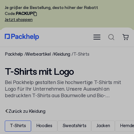
Je größer die Bestellung, desto höher der Rabatt
Code
:
PACKUP
Jetzt shoppen
Packhelp
Werbeartikel
Kleidung
T-Shirts
T-Shirts mit Logo
Bei Packhelp gestalten Sie hochwertige T-Shirts mit
Logo für Ihr Unternehmen. Unsere Auswahl an
bedruckten T-Shirts aus Baumwolle und Bio-
Baumwolle ist ideal für Events, als Werbeartikel oder
für die Mitarbeiterausstattung. Entdecken Sie alle
Zurück zu
Kleidung
Optionen für
Kleidung mit Logo
und wählen Sie aus
zahlreichen Farben und Schnitten.
T-Shirts
Hoodies
Sweatshirts
Jacken
Hemde