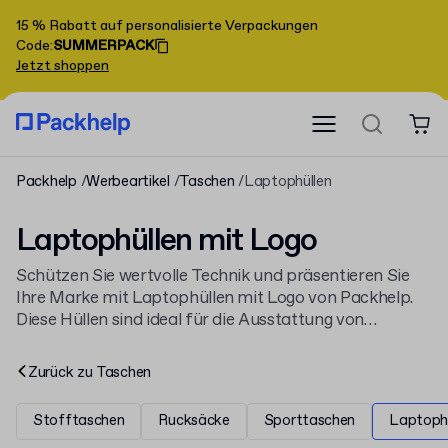
15 % Rabatt auf personalisierte Verpackungen
Code
:
SUMMERPACK
Jetzt shoppen
Packhelp
Werbeartikel
Taschen
Laptophüllen
Laptophüllen mit Logo
Schützen Sie wertvolle Technik und präsentieren Sie
Ihre Marke mit Laptophüllen mit Logo von Packhelp.
Diese Hüllen sind ideal für die Ausstattung von
Mitarbeitern, als Werbegeschenk oder für
Veranstaltungen. Unsere bedruckten Laptophüllen
Zurück zu
Taschen
sind eine hervorragende Ergänzung zu unserem
Sortiment an
Taschen mit Logo
.
Stofftaschen
Rucksäcke
Sporttaschen
Laptophü