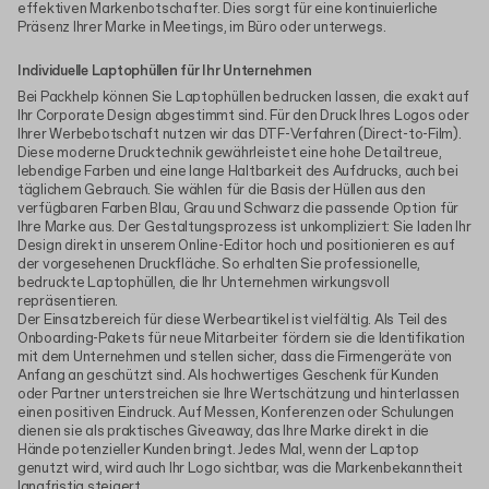
effektiven Markenbotschafter. Dies sorgt für eine kontinuierliche
Präsenz Ihrer Marke in Meetings, im Büro oder unterwegs.
Individuelle Laptophüllen für Ihr Unternehmen
Bei Packhelp können Sie Laptophüllen bedrucken lassen, die exakt auf
Ihr Corporate Design abgestimmt sind. Für den Druck Ihres Logos oder
Ihrer Werbebotschaft nutzen wir das DTF-Verfahren (Direct-to-Film).
Diese moderne Drucktechnik gewährleistet eine hohe Detailtreue,
lebendige Farben und eine lange Haltbarkeit des Aufdrucks, auch bei
täglichem Gebrauch. Sie wählen für die Basis der Hüllen aus den
verfügbaren Farben Blau, Grau und Schwarz die passende Option für
Ihre Marke aus. Der Gestaltungsprozess ist unkompliziert: Sie laden Ihr
Design direkt in unserem Online-Editor hoch und positionieren es auf
der vorgesehenen Druckfläche. So erhalten Sie professionelle,
bedruckte Laptophüllen, die Ihr Unternehmen wirkungsvoll
repräsentieren.
Der Einsatzbereich für diese Werbeartikel ist vielfältig. Als Teil des
Onboarding-Pakets für neue Mitarbeiter fördern sie die Identifikation
mit dem Unternehmen und stellen sicher, dass die Firmengeräte von
Anfang an geschützt sind. Als hochwertiges Geschenk für Kunden
oder Partner unterstreichen sie Ihre Wertschätzung und hinterlassen
einen positiven Eindruck. Auf Messen, Konferenzen oder Schulungen
dienen sie als praktisches Giveaway, das Ihre Marke direkt in die
Hände potenzieller Kunden bringt. Jedes Mal, wenn der Laptop
genutzt wird, wird auch Ihr Logo sichtbar, was die Markenbekanntheit
langfristig steigert.