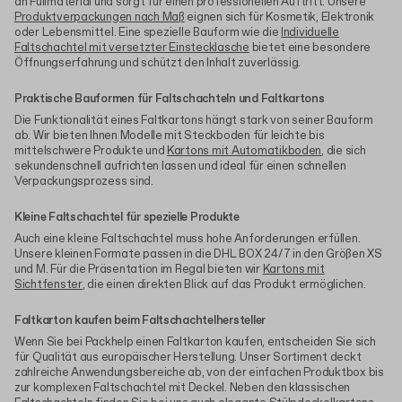
an Füllmaterial und sorgt für einen professionellen Auftritt. Unsere
Produktverpackungen nach Maß
eignen sich für Kosmetik, Elektronik
oder Lebensmittel. Eine spezielle Bauform wie die
Individuelle
Faltschachtel mit versetzter Einstecklasche
bietet eine besondere
Öffnungserfahrung und schützt den Inhalt zuverlässig.
Praktische Bauformen für Faltschachteln und Faltkartons
Die Funktionalität eines Faltkartons hängt stark von seiner Bauform
ab. Wir bieten Ihnen Modelle mit Steckboden für leichte bis
mittelschwere Produkte und
Kartons mit Automatikboden
, die sich
sekundenschnell aufrichten lassen und ideal für einen schnellen
Verpackungsprozess sind.
Kleine Faltschachtel für spezielle Produkte
Auch eine kleine Faltschachtel muss hohe Anforderungen erfüllen.
Unsere kleinen Formate passen in die DHL BOX 24/7 in den Größen XS
und M. Für die Präsentation im Regal bieten wir
Kartons mit
Sichtfenster
, die einen direkten Blick auf das Produkt ermöglichen.
Faltkarton kaufen beim Faltschachtelhersteller
Wenn Sie bei Packhelp einen Faltkarton kaufen, entscheiden Sie sich
für Qualität aus europäischer Herstellung. Unser Sortiment deckt
zahlreiche Anwendungsbereiche ab, von der einfachen Produktbox bis
zur komplexen Faltschachtel mit Deckel. Neben den klassischen