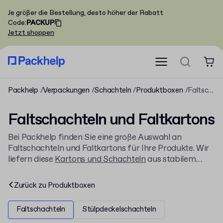
Je größer die Bestellung, desto höher der Rabatt
Code
:
PACKUP
Jetzt shoppen
Packhelp
Verpackungen
Schachteln
Produktboxen
Faltschachteln
Faltschachteln und Faltkartons
Bei Packhelp finden Sie eine große Auswahl an
Faltschachteln und Faltkartons für Ihre Produkte. Wir
liefern diese
Kartons und Schachteln
aus stabilem
Karton und liefern sie flach zur einfachen Lagerung.
Gestalten Sie Ihre Verpackung nach Ihren
Zurück zu
Produktboxen
Vorstellungen und wählen Sie die passende Größe und
Bauform.
Faltschachteln
Stülpdeckelschachteln