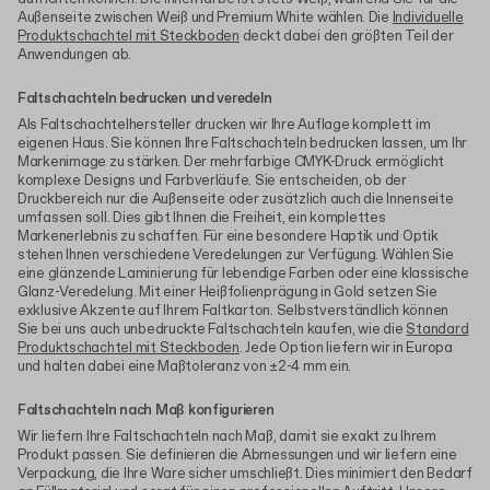
Außenseite zwischen Weiß und Premium White wählen. Die
Individuelle
Produktschachtel mit Steckboden
deckt dabei den größten Teil der
Anwendungen ab.
Faltschachteln bedrucken und veredeln
Als Faltschachtelhersteller drucken wir Ihre Auflage komplett im
eigenen Haus. Sie können Ihre Faltschachteln bedrucken lassen, um Ihr
Markenimage zu stärken. Der mehrfarbige CMYK-Druck ermöglicht
komplexe Designs und Farbverläufe. Sie entscheiden, ob der
Druckbereich nur die Außenseite oder zusätzlich auch die Innenseite
umfassen soll. Dies gibt Ihnen die Freiheit, ein komplettes
Markenerlebnis zu schaffen. Für eine besondere Haptik und Optik
stehen Ihnen verschiedene Veredelungen zur Verfügung. Wählen Sie
eine glänzende Laminierung für lebendige Farben oder eine klassische
Glanz-Veredelung. Mit einer Heißfolienprägung in Gold setzen Sie
exklusive Akzente auf Ihrem Faltkarton. Selbstverständlich können
Sie bei uns auch unbedruckte Faltschachteln kaufen, wie die
Standard
Produktschachtel mit Steckboden
. Jede Option liefern wir in Europa
und halten dabei eine Maßtoleranz von ±2-4 mm ein.
Faltschachteln nach Maß konfigurieren
Wir liefern Ihre Faltschachteln nach Maß, damit sie exakt zu Ihrem
Produkt passen. Sie definieren die Abmessungen und wir liefern eine
Verpackung, die Ihre Ware sicher umschließt. Dies minimiert den Bedarf