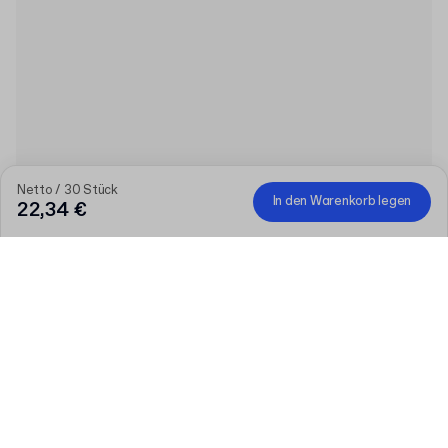
Netto / 30 Stück
In den Warenkorb legen
22,34 €
Menge
Menge auswählen
Lassen Sie uns reden
Größere Bedürfnisse?
Größe (extern)
Materialfarbe
Mehr