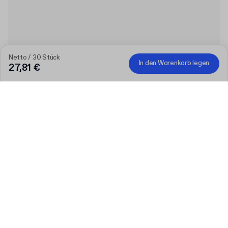
Netto / 30 Stück
In den Warenkorb legen
27,81 €
Menge
Menge auswählen
Lassen Sie uns reden
Größere Bedürfnisse?
Größe (extern)
150 ml (⌀ 54 x 121,2 mm)
Closure colour
Mehr
Schwarz
Weiß
Silber