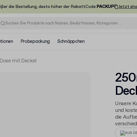
ößer die Bestellung, desto höher der Rabatt
Code
:
PACKUP
Jetzt sh
ationen
Probepackung
Schnäppchen
Dose mit Deckel
250
Dec
Unsere Ku
und koste
die Aufbe
verschied
AUS D