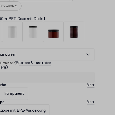
EPROGRAMM
50ml PET-Dose mit Deckel
auswählen
Lassen Sie uns reden
ürfnisse?
tern)
arbe
Mehr
Transparent
ype
Mehr
Kappe mit EPE-Auskleidung