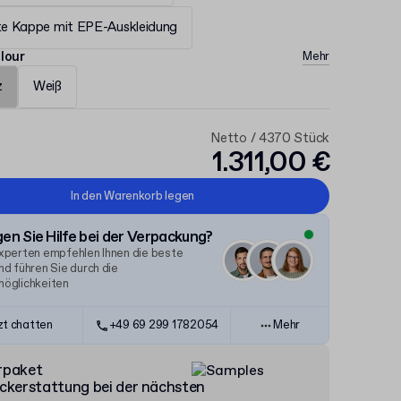
lte Kappe mit EPE-Auskleidung
lour
Mehr
z
Weiß
Netto / 4370 Stück
1.311,00 €
In den Warenkorb legen
en Sie Hilfe bei der Verpackung?
xperten empfehlen Ihnen die beste
d führen Sie durch die
öglichkeiten
zt chatten
+49 69 299 1782054
Mehr
rpaket
ckerstattung bei der nächsten