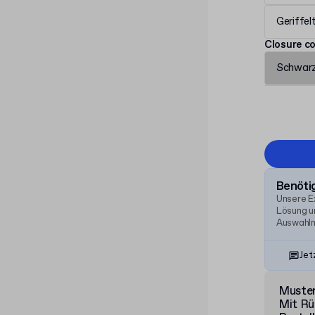
Geriffe
Closure co
Schwar
Benötig
Unsere E
Lösung un
Auswahlm
Jet
Muste
Mit Rü