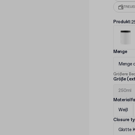
TREU
Produkt
:
2
Menge
Menge 
Größere Bed
Größe (ex
Materialf
Weiß
Closure t
Glatte 