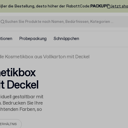
ößer die Bestellung, desto höher der Rabatt
Code
:
PACKUP
Jetzt sh
ationen
Probepackung
Schnäppchen
lle Kosmetikbox aus Vollkarton mit Deckel
metikbox
t Deckel
iduell gestaltbar mit
. Bedrucken Sie Ihre
chtenden Farben, so
ERHÄLTNIS