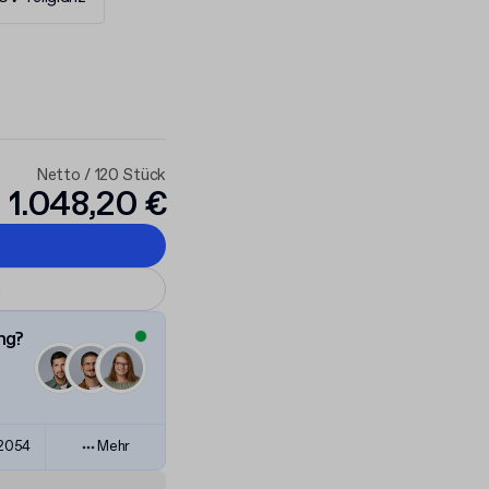
Netto / 120 Stück
1.048,20 €
n
ng?
82054
Mehr