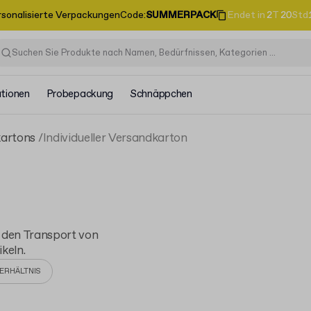
rsonalisierte Verpackungen
Code
:
SUMMERPACK
Endet in
2
T
20
Std
ationen
Probepackung
Schnäppchen
artons
Individueller Versandkarton
r den Transport von
keln.
ERHÄLTNIS