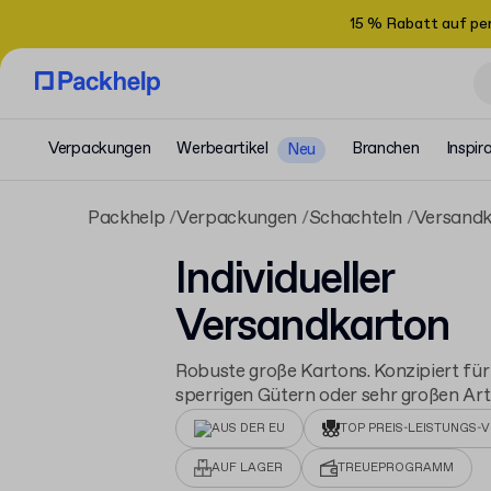
15 % Rabatt auf pe
Verpackungen
Werbeartikel
Branchen
Inspir
Neu
Packhelp
Verpackungen
Schachteln
Versandk
Individueller
Versandkarton
Robuste große Kartons. Konzipiert fü
sperrigen Gütern oder sehr großen Arti
AUS DER EU
TOP PREIS-LEISTUNGS-V
AUF LAGER
TREUEPROGRAMM