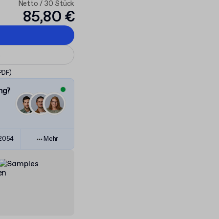
Netto / 30 Stück
85,80 €
n
 PDF)
ng?
82054
Mehr
en