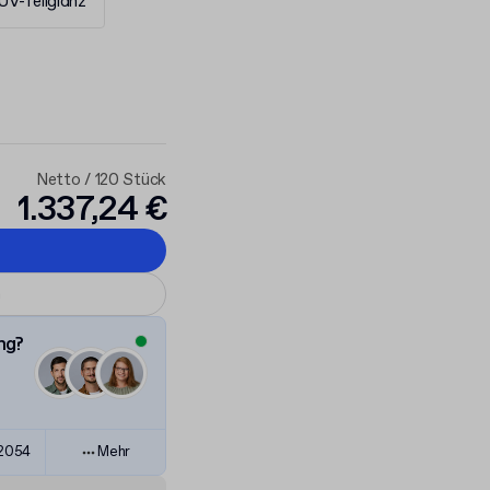
UV-Teilglanz
Netto / 120 Stück
1.337,24 €
n
ng?
82054
Mehr