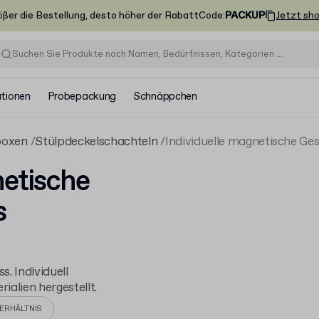
ößer die Bestellung, desto höher der Rabatt
Code
:
PACKUP
Jetzt sh
ationen
Probepackung
Schnäppchen
boxen
Stülpdeckelschachteln
Individuelle magnetische Ge
netische
s
 Individuell
alien hergestellt.
ERHÄLTNIS