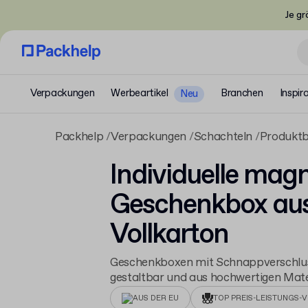
Je gr
Verpackungen
Werbeartikel
Branchen
Inspir
Neu
Packhelp
Verpackungen
Schachteln
Produkt
Individuelle mag
Geschenkbox au
Vollkarton
Geschenkboxen mit Schnappverschluss.
gestaltbar und aus hochwertigen Materi
AUS DER EU
TOP PREIS-LEISTUNGS-V