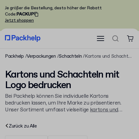
Je größer die Bestellung, desto höher der Rabatt
Code
:
PACKUP
Jetzt shoppen
Packhelp
Verpackungen
Schachteln
Kartons und Schachteln mit Logo bedrucken
Kartons und Schachteln mit
Logo bedrucken
Bei Packhelp können Sie individuelle Kartons
bedrucken lassen, um Ihre Marke zu präsentieren.
Unser Sortiment umfasst vielseitige
kartons und
schachteln nach maß
für jeden Bedarf. Gestalten Sie
zum Beispiel die
Individuelle Versandschachtel
mit
Zurück zu
Alle
Ihrem Logo, lieferbar schon ab 30 Stück.