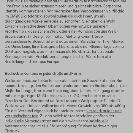
Eindruck. Bei Packhelp gestalten Sie bedruckte Kartonschachteln, die
Ihre Produkte sicher transportieren und gleichzeitig Ihre Corporate
Identity kommunizieren. Wir bedrucken Ihre Verpackungen vollflächig
im CMYK-Digitaldruck, sowohl außen als auch innen, um ein
durchgängiges Markenerlebnis zu schaffen. Sie haben die Wahl
zwischen verschiedenen Oberflächen wie naturbelassenem
Kraftkarton, klassischem Weiß oder einer Kombination aus Weiß-
Braun, damit Ihr Design optimal zur Geltung kommt. Jede
personalisierte Schachtel wird so zu einem Botschafter Ihrer Marke.
Die Umsetzung Ihrer Designs ist bereits ab einer Kleinauflage von nur
30 Stück möglich, was Ihnen maximale Flexibilität für saisonale
Kampagnen oder Produkteinführungen bietet. Wir liefern alle
Bestellungen direkt aus Europa.
Bedruckte Kartons in jeder Größe und Form
Wir liefern bedruckte Kartons exakt nach Ihren Spezifikationen. Sie
können bei uns jeden Karton personalisieren, indem Sie komplett freie
Maße für Länge, Breite und Höhe angeben. Unsere Fertigung arbeitet
mit einer geringen Maßtoleranz von +/- 2-4 mm für eine präzise
Passform. Das Sortiment umfasst robuste Wellpappe in E- oder B-
Welle sowie stabilen Vollkarton mit einem Gewicht von 380 bis 460 g.
Für den Versand eignen sich besonders unsere
versandkartons und
versandschachteln
. Zu den beliebtesten Modellen gehören der
Individuelle Versandkarton
und die sowie unsere
Individuelle
Versandschachtel mit Heißfolienprägung
für einen hochwertigen
Eindruck.