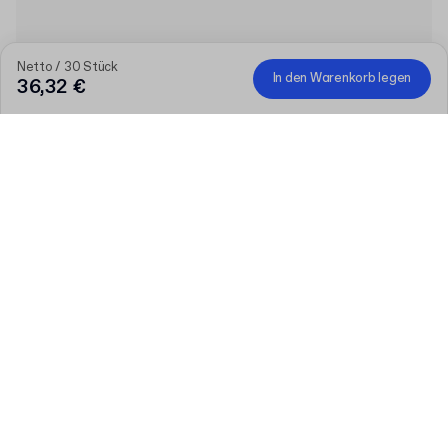
Netto / 30 Stück
In den Warenkorb legen
36,32 €
Produkt
:
Standard Versandschachtel für Telefon
Menge
Menge auswählen
Lassen Sie uns reden
Größere Bedürfnisse?
Größe (extern)