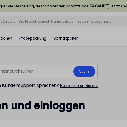
ößer die Bestellung, desto höher der Rabatt
Code
:
PACKUP
Jetzt sh
ationen
Probepackung
Schnäppchen
Suche
m Kundensupport sprechen?
Kontaktieren Sie uns
n und einloggen