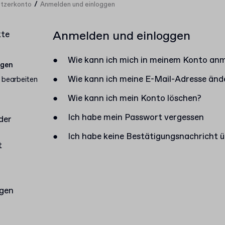
/
tzerkonto
Anmelden und einloggen
Anmelden und einloggen
kte
●
Wie kann ich mich in meinem Konto an
ggen
●
Wie kann ich meine E-Mail-Adresse änd
 bearbeiten
●
Wie kann ich mein Konto löschen?
●
Ich habe mein Passwort vergessen
der
●
Ich habe keine Bestätigungsnachricht ü
t
agen