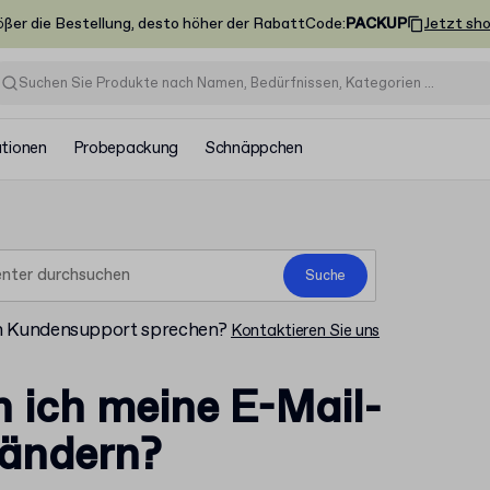
ößer die Bestellung, desto höher der Rabatt
Code
:
PACKUP
Jetzt sh
ationen
Probepackung
Schnäppchen
Suche
m Kundensupport sprechen?
Kontaktieren Sie uns
 ich meine E-Mail-
 ändern?