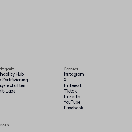
ltigkeit
Connect
inability Hub
Instagram
Zertifizierung
X
igenschaften
Pinterest
t-Label
Tiktok
LinkedIn
YouTube
Facebook
urcen