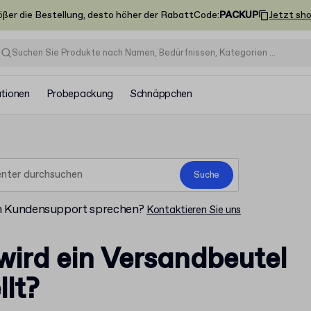
ößer die Bestellung, desto höher der Rabatt
Code
:
PACKUP
Jetzt sh
ationen
Probepackung
Schnäppchen
Suche
m Kundensupport sprechen?
Kontaktieren Sie uns
ird ein Versandbeutel
llt?