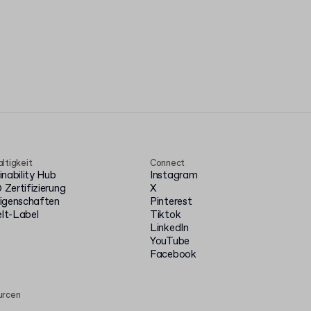
ltigkeit
Connect
inability Hub
Instagram
Zertifizierung
X
igenschaften
Pinterest
t-Label
Tiktok
LinkedIn
YouTube
Facebook
urcen