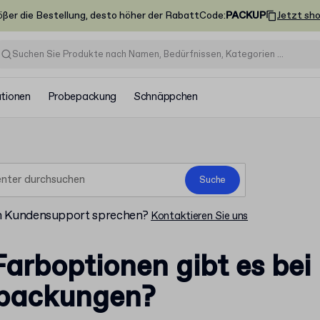
ößer die Bestellung, desto höher der Rabatt
Code
:
PACKUP
Jetzt sh
ationen
Probepackung
Schnäppchen
Suche
m Kundensupport sprechen?
Kontaktieren Sie uns
arboptionen gibt es bei
packungen?