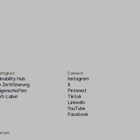
ltigkeit
Connect
inability Hub
Instagram
Zertifizierung
X
igenschaften
Pinterest
t-Label
Tiktok
LinkedIn
YouTube
Facebook
urcen