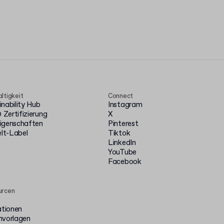
ltigkeit
Connect
inability Hub
Instagram
Zertifizierung
X
igenschaften
Pinterest
t-Label
Tiktok
LinkedIn
YouTube
Facebook
urcen
ationen
nvorlagen