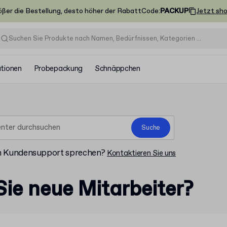
ößer die Bestellung, desto höher der Rabatt
Code
:
PACKUP
Jetzt sh
ationen
Probepackung
Schnäppchen
Suche
m Kundensupport sprechen?
Kontaktieren Sie uns
ie neue Mitarbeiter?