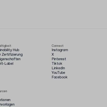
ltigkeit
Connect
inability Hub
Instagram
Zertifizierung
X
igenschaften
Pinterest
t-Label
Tiktok
LinkedIn
YouTube
Facebook
urcen
ationen
nvorlagen