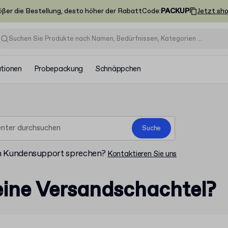
ößer die Bestellung, desto höher der Rabatt
Code
:
PACKUP
Jetzt sh
ationen
Probepackung
Schnäppchen
Suche
m Kundensupport sprechen?
Kontaktieren Sie uns
eine Versandschachtel?