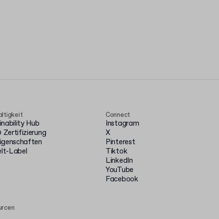
ltigkeit
Connect
inability Hub
Instagram
Zertifizierung
X
igenschaften
Pinterest
t-Label
Tiktok
LinkedIn
YouTube
Facebook
urcen