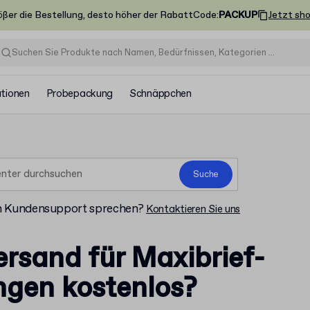
ößer die Bestellung, desto höher der Rabatt
Code
:
PACKUP
Jetzt sh
ationen
Probepackung
Schnäppchen
Suche
m Kundensupport sprechen?
Kontaktieren Sie uns
Versand für Maxibrief-
ngen kostenlos?