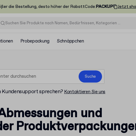
ößer die Bestellung, desto höher der Rabatt
Code
:
PACKUP
Jetzt sh
ationen
Probepackung
Schnäppchen
Suche
m Kundensupport sprechen?
Kontaktieren Sie uns
 Abmessungen und
der Produktverpackunge