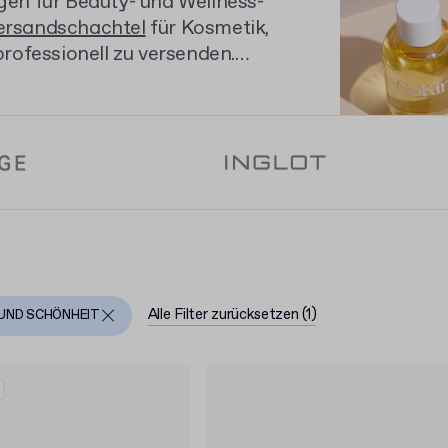
en für Beauty- und Wellness-
Versandschachtel
für Kosmetik,
rofessionell zu versenden.
d Veredelungen, die Ihre
its ab kleinen Stückzahlen
Alle Filter zurücksetzen
(
1
)
UND SCHÖNHEIT