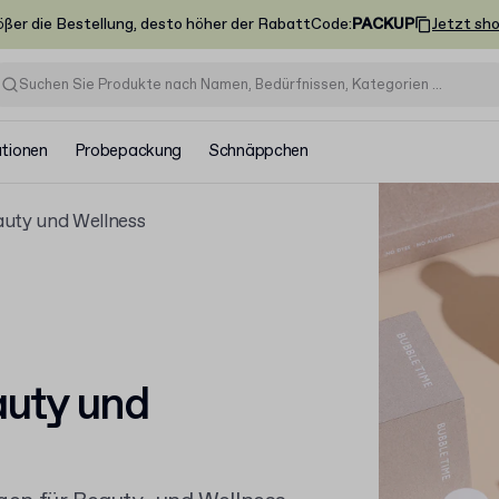
ößer die Bestellung, desto höher der Rabatt
Code
:
PACKUP
Jetzt sh
ationen
Probepackung
Schnäppchen
uty und Wellness
auty und