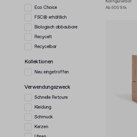
Konfigurierbar
Eco Choice
Ab 500 Stk.
FSC® erhältlich
Biologisch abbaubare
Recycelt
Recycelbar
Kollektionen
Neu eingetroffen
Verwendungszweck
Schnelle Retoure
Kleidung
Schmuck
Kerzen
Uhren