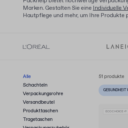
Packhelp bietet hochwertige Verpackung
Marken. Gestalten Sie eine
Individuelle 
Hautpflege und mehr, um Ihre Produkte p
Wählen Sie aus verschiedenen Größen un
Markenidentität unterstreichen und bere
verfügbar sind.
Alle
51 produkte
Schachteln
GESUNDHEIT 
Verpackungsrohre
Versandbeutel
Produkttaschen
ECO CHOICE 🌱
Tragetaschen