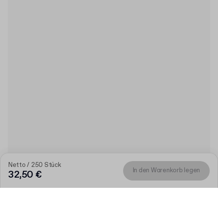
Netto / 250 Stück
In den Warenkorb legen
32,50 €
Produkt
:
Vorgedruckter runder Aufkleber "Thank You"