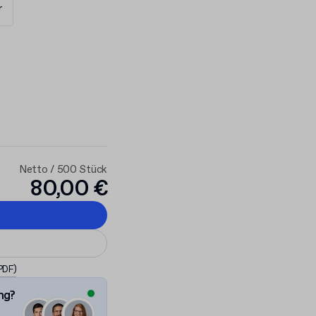
r
Netto / 500 Stück
80,00 €
n
 PDF)
ng?