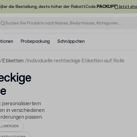
ößer die Bestellung, desto höher der Rabatt
Code
:
PACKUP
Jetzt sh
ationen
Probepackung
Schnäppchen
Etiketten
Individuelle rechteckige Etiketten auf Rolle
teckige
le
t personalisiertem
en in verschiedenen
orderungen passen.
ELLMENGEN