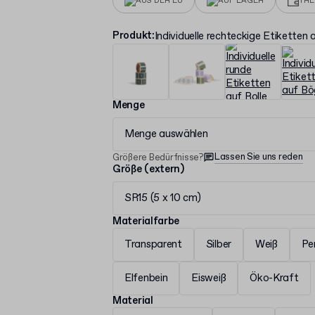
AUS DER EU
AUF LAGER
TR
Produkt
:
Individuelle rechteckige Etiketten 
Menge
Menge auswählen
Lassen Sie uns reden
Größere Bedürfnisse?
Größe (extern)
SR15 (5 x 10 cm)
Materialfarbe
Transparent
Silber
Weiß
Pe
Elfenbein
Eisweiß
Öko-Kraft
Material