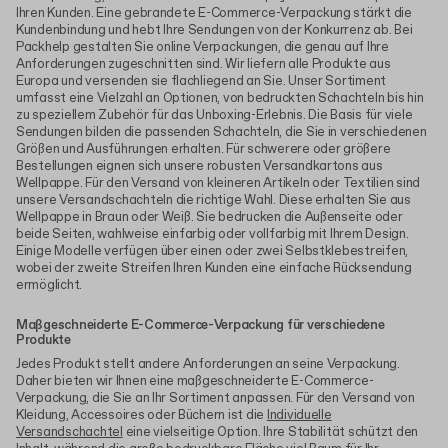
Ihren Kunden. Eine gebrandete E-Commerce-Verpackung stärkt die
Kundenbindung und hebt Ihre Sendungen von der Konkurrenz ab. Bei
Packhelp gestalten Sie online Verpackungen, die genau auf Ihre
Anforderungen zugeschnitten sind. Wir liefern alle Produkte aus
Europa und versenden sie flachliegend an Sie. Unser Sortiment
umfasst eine Vielzahl an Optionen, von bedruckten Schachteln bis hin
zu speziellem Zubehör für das Unboxing-Erlebnis. Die Basis für viele
Sendungen bilden die passenden Schachteln, die Sie in verschiedenen
Größen und Ausführungen erhalten. Für schwerere oder größere
Bestellungen eignen sich unsere robusten Versandkartons aus
Wellpappe. Für den Versand von kleineren Artikeln oder Textilien sind
unsere Versandschachteln die richtige Wahl. Diese erhalten Sie aus
Wellpappe in Braun oder Weiß. Sie bedrucken die Außenseite oder
beide Seiten, wahlweise einfarbig oder vollfarbig mit Ihrem Design.
Einige Modelle verfügen über einen oder zwei Selbstklebestreifen,
wobei der zweite Streifen Ihren Kunden eine einfache Rücksendung
ermöglicht.
Maßgeschneiderte E-Commerce-Verpackung für verschiedene
Produkte
Jedes Produkt stellt andere Anforderungen an seine Verpackung.
Daher bieten wir Ihnen eine maßgeschneiderte E-Commerce-
Verpackung, die Sie an Ihr Sortiment anpassen. Für den Versand von
Kleidung, Accessoires oder Büchern ist die
Individuelle
Versandschachtel
eine vielseitige Option. Ihre Stabilität schützt den