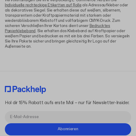
vervollständigen Sie Ihre Verpackung E-Commerce. Nutzen Sie
Individuelle rechteckige Etiketten auf Rolle
als Adressaufkleber oder
als dekoratives Siegel. Sie erhalten diese auf weißem, silbernem,
transparentem oder Kraftpapiermaterial mit starkem oder
wiederablösbarem Klebstoff und vollfarbigem CMYK-Druck. Zum
sicheren Verschließen Ihrer Kartons dient unser
Bedrucktes
Papierklebeband
. Sie erhalten das Klebeband auf Kraftpapier oder
weißem Papier und bedrucken es mit ein bis drei Farben. So versiegeln
Sie Ihre Pakete sicher und bringen gleichzeitig Ihr Logo auf der
Außenseite an.
Hol dir 15% Rabatt aufs erste Mal – nur für Newsletter-Insider.
Abonnieren