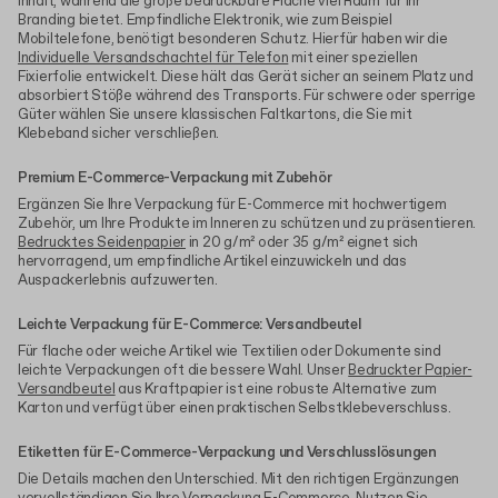
Inhalt, während die große bedruckbare Fläche viel Raum für Ihr
Branding bietet. Empfindliche Elektronik, wie zum Beispiel
Mobiltelefone, benötigt besonderen Schutz. Hierfür haben wir die
Individuelle Versandschachtel für Telefon
mit einer speziellen
Fixierfolie entwickelt. Diese hält das Gerät sicher an seinem Platz und
absorbiert Stöße während des Transports. Für schwere oder sperrige
Güter wählen Sie unsere klassischen Faltkartons, die Sie mit
Klebeband sicher verschließen.
Premium E-Commerce-Verpackung mit Zubehör
Ergänzen Sie Ihre Verpackung für E-Commerce mit hochwertigem
Zubehör, um Ihre Produkte im Inneren zu schützen und zu präsentieren.
Bedrucktes Seidenpapier
in 20 g/m² oder 35 g/m² eignet sich
hervorragend, um empfindliche Artikel einzuwickeln und das
Auspackerlebnis aufzuwerten.
Leichte Verpackung für E-Commerce: Versandbeutel
Für flache oder weiche Artikel wie Textilien oder Dokumente sind
leichte Verpackungen oft die bessere Wahl. Unser
Bedruckter Papier-
Versandbeutel
aus Kraftpapier ist eine robuste Alternative zum
Karton und verfügt über einen praktischen Selbstklebeverschluss.
Etiketten für E-Commerce-Verpackung und Verschlusslösungen
Die Details machen den Unterschied. Mit den richtigen Ergänzungen