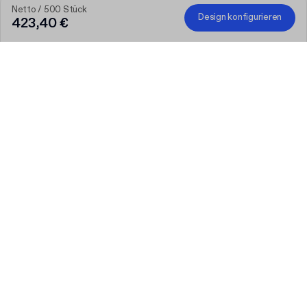
Netto / 500 Stück
Design konfigurieren
423,40 €
Je größer die Bestellung, desto höher der Rabatt
Bestellen Sie ausgewählte personalisierte Produkte und
erhalten Sie 50 € Rabatt ab 300 €, 75 € ab 500 €, 100 € ab
700 € oder 150 € ab 1.000 €. Bedruckte Versandkartons sind
von der Aktion ausgeschlossen.
Code
:
PACKUP
Produkt
:
Bedruckte Luftpolstertasche
Menge
Menge auswählen
Lassen Sie uns reden
Größere Bedürfnisse?