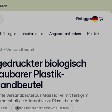
oppen
Einloggen
Lösungen
Inspirationen
Angebot anfordern
Kontakt
stik-Versandbeutel
edruckter biologisch
ubarer Plastik-
sandbeutel
hte Versandbeutel aus Maisstärke mit fertigem
s nachhaltige Alternative zu Plastikbeuteln.
ER EU
TOP PREIS-LEISTUNGS-VERHÄLTNIS