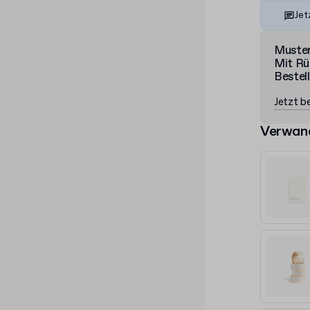
Jet
Muste
Mit Rü
Bestel
Jetzt be
Verwan