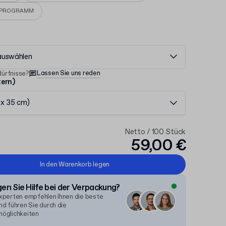
EPROGRAMM
auswählen
Lassen Sie uns reden
ürfnisse?
tern)
 x 35 cm)
Netto / 100 Stück
59,00 €
In den Warenkorb legen
en Sie Hilfe bei der Verpackung?
xperten empfehlen Ihnen die beste
d führen Sie durch die
öglichkeiten