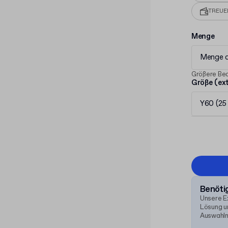
TREU
Menge
Menge 
Größere Bed
Größe (ex
Y60 (25
Benötig
Unsere E
Lösung un
Auswahlm