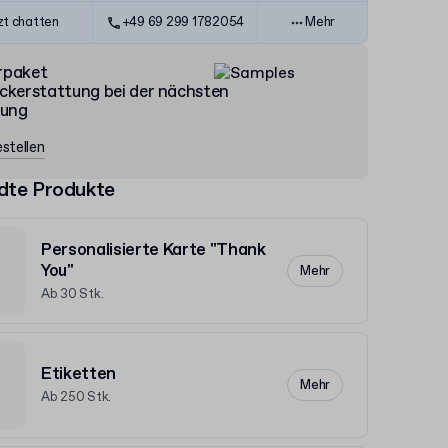
zt chatten
+49 69 299 1782054
Mehr
rpaket
ckerstattung bei der nächsten
lung
stellen
dte Produkte
Personalisierte Karte "Thank
You"
Mehr
Ab 30 Stk.
Etiketten
Mehr
Ab 250 Stk.