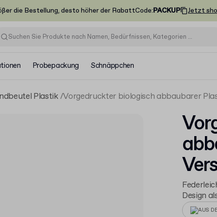
ößer die Bestellung, desto höher der Rabatt
Code
:
PACKUP
Jetzt sh
ationen
Probepackung
Schnäppchen
ndbeutel Plastik
Vorgedruckter biologisch abbaubarer Pla
Vorg
abba
Ver
Federleic
Design al
AUS D