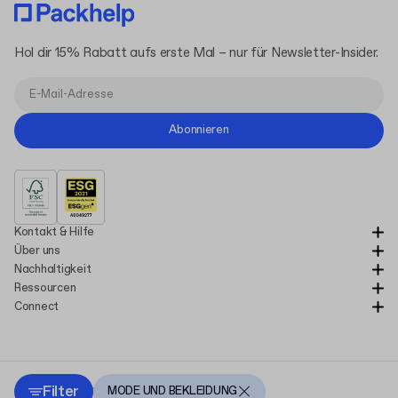
Hol dir 15% Rabatt aufs erste Mal – nur für Newsletter-Insider.
Abonnieren
Kontakt & Hilfe
Über uns
Nachhaltigkeit
Ressourcen
Connect
Filter
Copyright Packhelp 2025
MODE UND BEKLEIDUNG