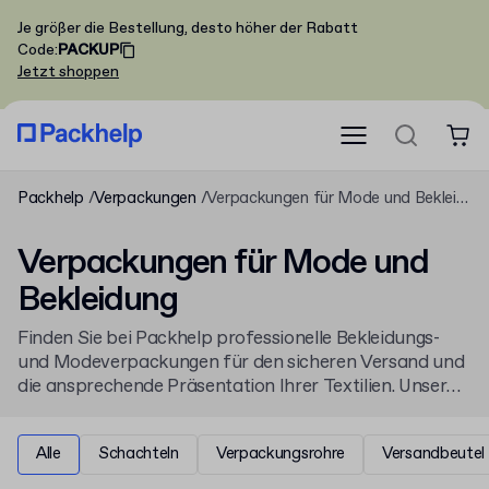
Je größer die Bestellung, desto höher der Rabatt
Code
:
PACKUP
Jetzt shoppen
Packhelp
Verpackungen
Verpackungen für Mode und Bekleidung
Verpackungen für Mode und
Bekleidung
Finden Sie bei Packhelp professionelle Bekleidungs-
und Modeverpackungen für den sicheren Versand und
die ansprechende Präsentation Ihrer Textilien. Unser
Sortiment umfasst vielseitige
Verpackungen
für jedes
Kleidungsstück, von robusten Kartons bis hin zu
Alle
Schachteln
Verpackungsrohre
Versandbeutel
speziellen
Verpackungen für T-Shirts
.