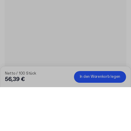
Netto / 100 Stück
In den Warenkorb legen
56,39 €
Produkt
:
Unbedruckte Papiertasche mit Henkel