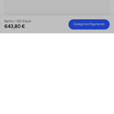
Netto / 120 Stück
Design konfigurieren
643,80 €
Produkt
:
Individuelle Box aus Vollkarton mit Deckel
Menge
Menge auswählen