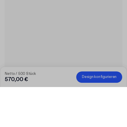
Netto / 500 Stück
Design konfigurieren
570,00 €
Je größer die Bestellung, desto höher der Rabatt
Bestellen Sie ausgewählte personalisierte Produkte und
erhalten Sie 50 € Rabatt ab 300 €, 75 € ab 500 €, 100 € ab