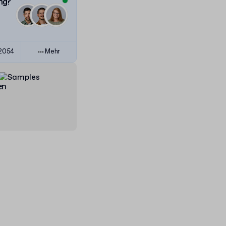
ng?
82054
Mehr
en