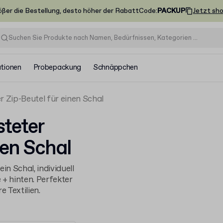
ößer die Bestellung, desto höher der Rabatt
Code
:
PACKUP
Jetzt sh
ationen
Probepackung
Schnäppchen
r Zip-Beutel für einen Schal
steter
nen Schal
in Schal, individuell
 + hinten. Perfekter
e Textilien.