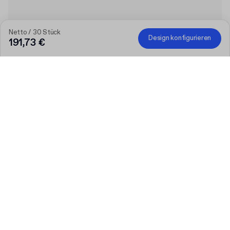
Netto / 30 Stück
Design konfigurieren
191,73 €
Je größer die Bestellung, desto höher der Rabatt
Bestellen Sie ausgewählte personalisierte Produkte und
erhalten Sie 50 € Rabatt ab 300 €, 75 € ab 500 €, 100 € ab
700 € oder 150 € ab 1.000 €. Bedruckte Versandkartons sind
von der Aktion ausgeschlossen.
Code
:
PACKUP
Menge
Menge auswählen
Lassen Sie uns reden
Größere Bedürfnisse?