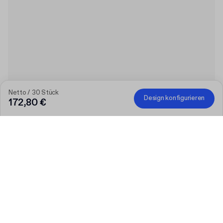
Netto / 30 Stück
Design konfigurieren
172,80 €
Je größer die Bestellung, desto höher der Rabatt
Bestellen Sie ausgewählte personalisierte Produkte und
erhalten Sie 50 € Rabatt ab 300 €, 75 € ab 500 €, 100 € ab
700 € oder 150 € ab 1.000 €. Bedruckte Versandkartons sind