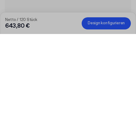
Netto / 120 Stück
Design konfigurieren
643,80 €
Produkt
:
Individuelle Box aus Vollkarton mit Deckel
Menge
Menge auswählen
Lassen Sie uns reden
Größere Bedürfnisse?
Größe (extern)