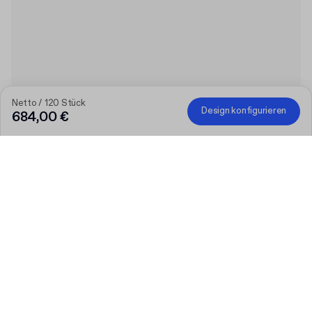
Netto / 120 Stück
Design konfigurieren
684,00 €
Je größer die Bestellung, desto höher der Rabatt
Bestellen Sie ausgewählte personalisierte Produkte und
erhalten Sie 50 € Rabatt ab 300 €, 75 € ab 500 €, 100 € ab
700 € oder 150 € ab 1.000 €. Bedruckte Versandkartons sind
von der Aktion ausgeschlossen.
Code
:
PACKUP
Produkt
:
Individuelle günstige magnetische Box aus Vollkarton