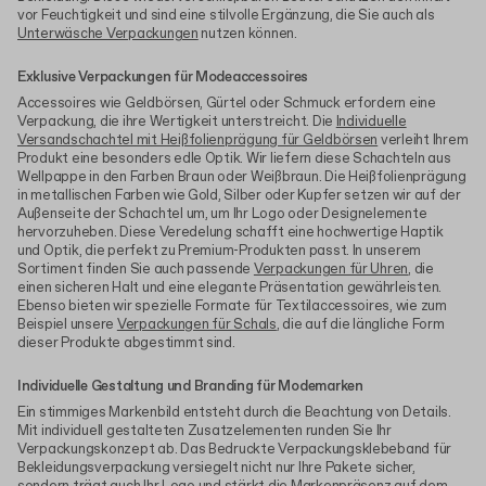
vor Feuchtigkeit und sind eine stilvolle Ergänzung, die Sie auch als
Unterwäsche Verpackungen
nutzen können.
Exklusive Verpackungen für Modeaccessoires
Accessoires wie Geldbörsen, Gürtel oder Schmuck erfordern eine
Verpackung, die ihre Wertigkeit unterstreicht. Die
Individuelle
Versandschachtel mit Heißfolienprägung für Geldbörsen
verleiht Ihrem
Produkt eine besonders edle Optik. Wir liefern diese Schachteln aus
Wellpappe in den Farben Braun oder Weißbraun. Die Heißfolienprägung
in metallischen Farben wie Gold, Silber oder Kupfer setzen wir auf der
Außenseite der Schachtel um, um Ihr Logo oder Designelemente
hervorzuheben. Diese Veredelung schafft eine hochwertige Haptik
und Optik, die perfekt zu Premium-Produkten passt. In unserem
Sortiment finden Sie auch passende
Verpackungen für Uhren
, die
einen sicheren Halt und eine elegante Präsentation gewährleisten.
Ebenso bieten wir spezielle Formate für Textilaccessoires, wie zum
Beispiel unsere
Verpackungen für Schals
, die auf die längliche Form
dieser Produkte abgestimmt sind.
Individuelle Gestaltung und Branding für Modemarken
Ein stimmiges Markenbild entsteht durch die Beachtung von Details.
Mit individuell gestalteten Zusatzelementen runden Sie Ihr
Verpackungskonzept ab. Das Bedruckte Verpackungsklebeband für
Bekleidungsverpackung versiegelt nicht nur Ihre Pakete sicher,