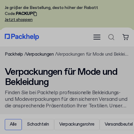
Je größer die Bestellung, desto höher der Rabatt
Code
:
PACKUP
Jetzt shoppen
Packhelp
Verpackungen
Verpackungen für Mode und Bekleidung
Verpackungen für Mode und
Bekleidung
Finden Sie bei Packhelp professionelle Bekleidungs-
und Modeverpackungen für den sicheren Versand und
die ansprechende Präsentation Ihrer Textilien. Unser
Sortiment umfasst vielseitige
Verpackungen
für jedes
Kleidungsstück, von robusten Kartons bis hin zu
Alle
Schachteln
Verpackungsrohre
Versandbeutel
speziellen
Verpackungen für T-Shirts
.