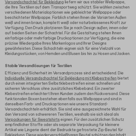
Versandschachtel für Bekleidung
liefern wir aus stabiler Wellpappe,
die Ihre Textilien auf dem Transportweg schützt. Sie wählen zwischen
verschiedenen Materialoptionen wie gebleichter Wellpappe oder
beschichteter Wellpappe. Farblich stehen Ihnen die Varianten Außen
weiß und innen braun, komplett weiß oder naturbelassenes Kraft zur
Verfügung. Den Druck platzieren Sie je nach Design außen, innen oder
auf beiden Seiten der Schachtel. Für die Gestaltung stehen Ihnen
einfarbige oder mehrfarbige Druckoptionen zur Verfügung, die eine
präzise Wiedergabe Ihres Markenlogos und Ihrer Designs
gewährleisten. Diese Schachteln eignen sich für eine Vielzahl von
Kleidungsstücken, von Hemden und Blusen bis hin zu Hosen und Jacken.
Stabile Versandlösungen für Textilien
Effizienz und Sicherheit im Versandprozess sind entscheidend. Die
Individuelle Versandschachtel für Bekleidung mit Klebestreifen
bietet
durch einen integrierten Selbstklebestreifen einen schnellen und
sicheren Verschluss ohne zusätzliches Klebeband. Ein zweiter
Klebestreifen erleichtert Ihren Kunden zudem den Rückversand. Diese
funktionalen Boxen bestehen ebenfalls aus Wellpappe und sind in
denselben Farb- und Druckoptionen wie unsere Standard-
Versandschachteln erhältlich. Sie sind eine ausgezeichnete Wahl für
den Versand von schwereren Textilien, weshalb sie sich ideal als
Verpackungen für Sweatshirts
eignen. Für den zusätzlichen Schutz
empfindlicher Stoffe oder als separate Verpackung für kleinere
Artikel wie Lingerie dient der Bedruckte gefrostete Zip-Beutel für
Bekleidung. Diese wiederverschließbaren Beutel schützen den Inhalt