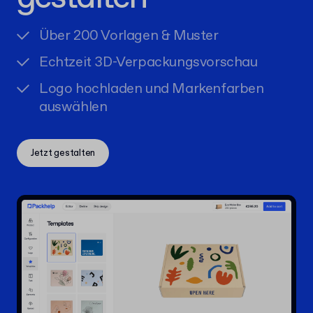
Über 200 Vorlagen & Muster
Echtzeit 3D-Verpackungsvorschau
Logo hochladen und Markenfarben
auswählen
Jetzt gestalten