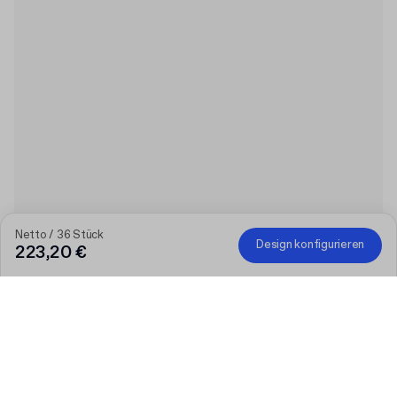
Netto / 36 Stück
Design konfigurieren
223,20 €
Je größer die Bestellung, desto höher der Rabatt
Bestellen Sie ausgewählte personalisierte Produkte und
erhalten Sie 50 € Rabatt ab 300 €, 75 € ab 500 €, 100 € ab