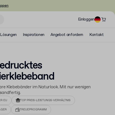
oppen
Einloggen
Lösungen
Inspirationen
Angebot anfordern
Kontakt
edrucktes
ierklebeband
are Klebebänder im Naturlook. Mit nur wenigen
rsandfertig.
ER EU
TOP PREIS-LEISTUNGS-VERHÄLTNIS
AGER
TREUEPROGRAMM