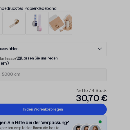
nbedrucktes Papierklebeband
auswählen
Lassen Sie uns reden
ürfnisse?
tern)
Netto / 4 Stück
30,70 €
In den Warenkorb legen
en Sie Hilfe bei der Verpackung?
xperten empfehlen Ihnen die beste