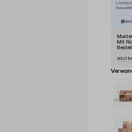
Lösung un
Auswahlm
Jet
Muste
Mit Rü
Bestel
Jetzt be
Verwan