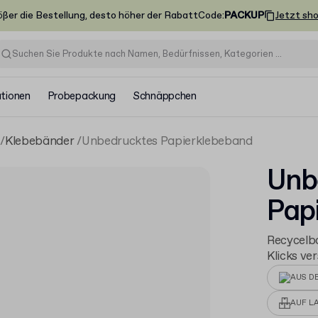
ößer die Bestellung, desto höher der Rabatt
Code
:
PACKUP
Jetzt sh
ationen
Probepackung
Schnäppchen
Klebebänder
Unbedrucktes Papierklebeband
Unb
Pap
Recycelb
Klicks ve
AUS D
AUF L