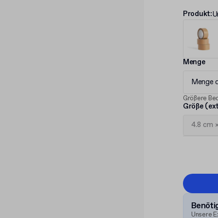
Produkt
:
U
Menge
Menge 
Größere Bed
Größe (ex
Benötig
Unsere E