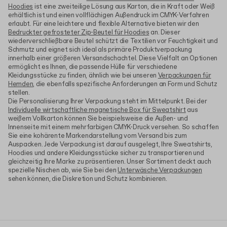
Hoodies
ist eine zweiteilige Lösung aus Karton, die in Kraft oder Weiß
erhältlich ist und einen vollflächigen Außendruck im CMYK-Verfahren
erlaubt. Für eine leichtere und flexible Alternative bieten wir den
Bedruckter gefrosteter Zip-Beutel für Hoodies
an. Dieser
wiederverschließbare Beutel schützt die Textilien vor Feuchtigkeit und
Schmutz und eignet sich ideal als primäre Produktverpackung
innerhalb einer größeren Versandschachtel. Diese Vielfalt an Optionen
ermöglicht es Ihnen, die passende Hülle für verschiedene
Kleidungsstücke zu finden, ähnlich wie bei unseren
Verpackungen für
Hemden
, die ebenfalls spezifische Anforderungen an Form und Schutz
stellen.
Die Personalisierung Ihrer Verpackung steht im Mittelpunkt. Bei der
Individuelle wirtschaftliche magnetische Box für Sweatshirt
aus
weißem Vollkarton können Sie beispielsweise die Außen- und
Innenseite mit einem mehrfarbigen CMYK-Druck versehen. So schaffen
Sie eine kohärente Markendarstellung vom Versand bis zum
Auspacken. Jede Verpackung ist darauf ausgelegt, Ihre Sweatshirts,
Hoodies und andere Kleidungsstücke sicher zu transportieren und
gleichzeitig Ihre Marke zu präsentieren. Unser Sortiment deckt auch
spezielle Nischen ab, wie Sie bei den
Unterwäsche Verpackungen
sehen können, die Diskretion und Schutz kombinieren.