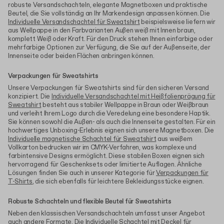
robuste Versandschachteln, elegante Magnetboxen und praktische
Beutel, die Sie vollständig an Ihr Markendesign anpassen können. Die
Individuelle Versandschachtel für Sweatshirt
beispielsweise liefern wir
aus Wellpappe in den Farbvarianten Außen weiß mit Innen braun,
komplett Weiß oder Kraft. Für den Druck stehen Ihnen einfarbige oder
mehrfarbige Optionen zur Verfügung, die Sie auf der Außenseite, der
Innenseite oder beiden Flächen anbringen können.
Verpackungen für Sweatshirts
Unsere Verpackungen für Sweatshirts sind für den sicheren Versand
konzipiert. Die
Individuelle Versandschachtel mit Heißfolienprägung für
Sweatshirt
besteht aus stabiler Wellpappe in Braun oder Weißbraun
und verleiht Ihrem Logo durch die Veredelung eine besondere Haptik.
Sie können sowohl die Außen- als auch die Innenseite gestalten. Für ein
hochwertiges Unboxing-Erlebnis eignen sich unsere Magnetboxen. Die
Individuelle magnetische Schachtel für Sweatshirt
aus weißem
Vollkarton bedrucken wir im CMYK-Verfahren, was komplexe und
farbintensive Designs ermöglicht. Diese stabilen Boxen eignen sich
hervorragend für Geschenksets oder limitierte Auflagen. Ähnliche
Lösungen finden Sie auch in unserer Kategorie für
Verpackungen für
T-Shirts
, die sich ebenfalls für leichtere Bekleidungsstücke eignen.
Robuste Schachteln und flexible Beutel für Sweatshirts
Neben den klassischen Versandschachteln umfasst unser Angebot
auch andere Formate. Die
Individuelle Schachtel mit Deckel für