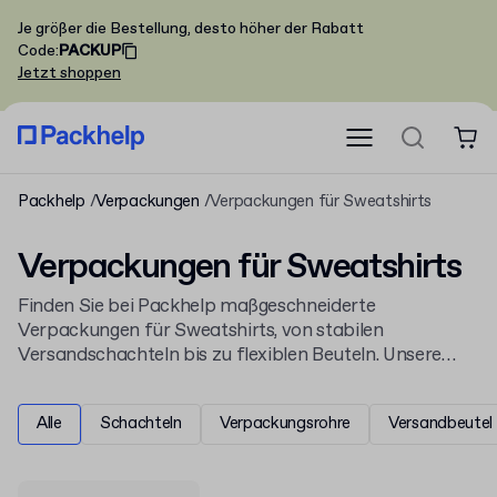
Je größer die Bestellung, desto höher der Rabatt
Code
:
PACKUP
Jetzt shoppen
Packhelp
Verpackungen
Verpackungen für Sweatshirts
Verpackungen für Sweatshirts
Finden Sie bei Packhelp maßgeschneiderte
Verpackungen für Sweatshirts, von stabilen
Versandschachteln bis zu flexiblen Beuteln. Unsere
Lösungen sind Teil eines breiten Sortiments an
Bekleidungs- und Modeverpackungen
und schützen
Alle
Schachteln
Verpackungsrohre
Versandbeutel
Ihre Produkte zuverlässig. Entdecken Sie alle unsere
Verpackungen
.