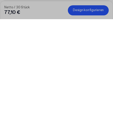
Netto / 30 Stück
Design konfigurieren
77,10 €
Produkt
:
Individuelle Schubladenschachtel
Menge
Menge auswählen
Lassen Sie uns reden
Größere Bedürfnisse?
Größe (extern)
3 cm x 9 cm x 3 cm