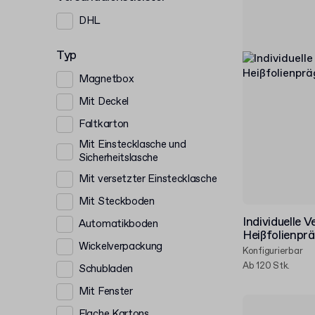
DHL
Typ
Magnetbox
Mit Deckel
Faltkarton
Mit Einstecklasche und
Sicherheitslasche
Mit versetzter Einstecklasche
Mit Steckboden
Individuelle 
Automatikboden
Heißfolienpr
Wickelverpackung
Konfigurierbar
Ab 120 Stk.
Schubladen
Mit Fenster
Flache Kartons