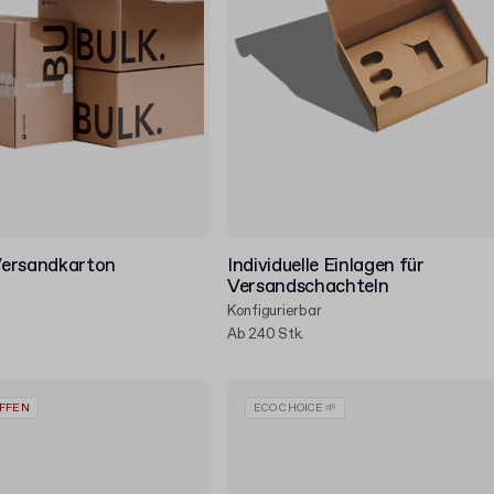
 Versandkarton
Individuelle Einlagen für
Versandschachteln
Konfigurierbar
Ab 240 Stk.
OFFEN
ECO CHOICE 🌱