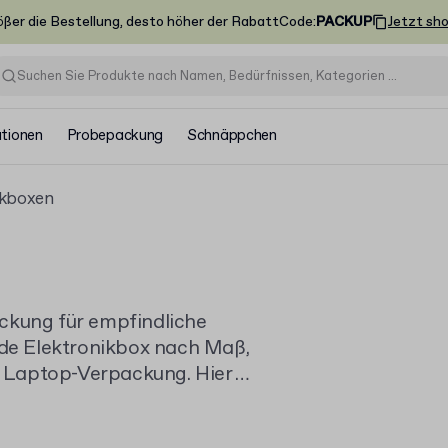
ößer die Bestellung, desto höher der Rabatt
Code
:
PACKUP
Jetzt sh
ationen
Probepackung
Schnäppchen
ikboxen
ckung für empfindliche
jede Elektronikbox nach Maß,
 Laptop-Verpackung. Hier
ln
, die Ihre Produkte sicher