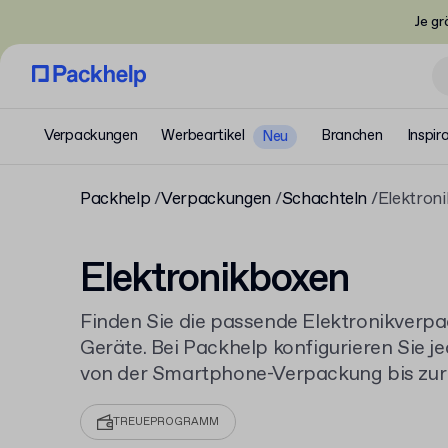
Je gr
Verpackungen
Werbeartikel
Branchen
Inspir
Neu
Packhelp
Verpackungen
Schachteln
Elektron
Elektronikboxen
Finden Sie die passende Elektronikverpa
Geräte. Bei Packhelp konfigurieren Sie 
von der Smartphone-Verpackung bis zur
finden Sie robuste
Kartons und Schachte
ans Ziel bringen.
TREUEPROGRAMM