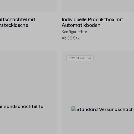
Faltschachtel mit
Individuelle Produktbox mit
nstecklasche
Automatikboden
Konfigurierbar
Ab 30 Stk.
ECO CHOICE 🌱